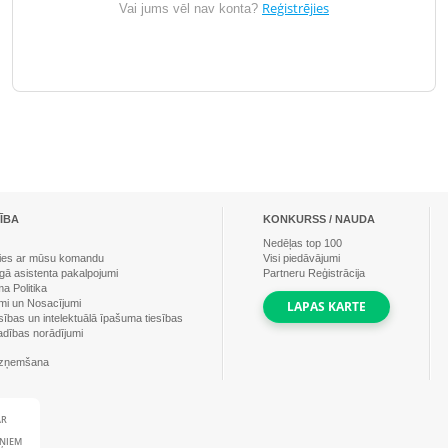
Reģistrējies
Vai jums vēl nav konta?
ĪBA
KONKURSS / NAUDA
Nedēļas top
100
ties ar mūsu komandu
Visi piedāvājumi
gā asistenta pakalpojumi
Partneru Reģistrācija
a Politika
mi un Nosacījumi
LAPAS KARTE
sības un intelektuālā īpašuma tiesības
dības norādījumi
izņemšana
AR
ŅIEM