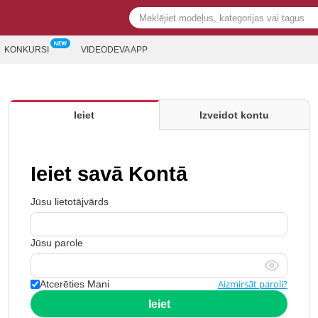
KONKURSI
VIDEODEVA APP
Ieiet
Izveidot kontu
Ieiet savā Kontā
Jūsu lietotājvārds
Jūsu parole
Aizmirsāt paroli?
Atcerēties Mani
Ieiet