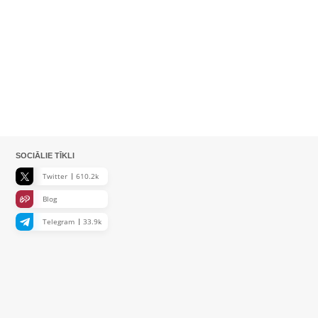
SOCIĀLIE TĪKLI
Twitter
610.2k
Blog
Telegram
33.9k