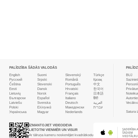
PALĪDZĪBA ŠĀDĀS VALODĀS
PALĪDZ
English
Suomi
Slovenský
Türkçe
BUJ
Русский
Srpski
Română
Қазақ
Sazinie
Čeština
Slovenski
Português
中文
Personī
Eesti
Dansk
Hrvatski
한국어
Privātum
Lietuvių
Norsk
Français
日本語
Noteiku
Български
Español
Italiano
हिंदी
Autortie
Latviešu
Svenska
Deutsch
العربية
Vecākva
Polski
Ελληνικά
Македонски
עברית
Satura 
Українська
Magyar
Nederlands
IZMANTOJIET VIDEODEVA
SADERĪBA 
LIETOTNI VIENMĒR UN VISUR
ŠĀDIEM
Ar tālruņa kameru noskenējiet kvadrātkodu
VIEDTĀLRU