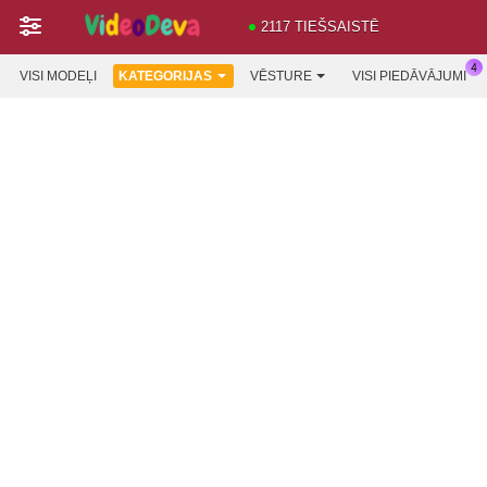
2117 TIEŠSAISTĒ
VISI MODEĻI
KATEGORIJAS
VĒSTURE
VISI PIEDĀVĀJUMI